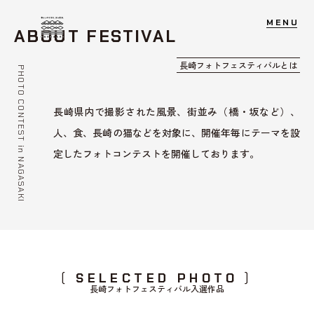
PHOTO
M
E
N
U
長崎市観光マスターブランドWEB
FESTIVAL
A
B
O
U
T
F
E
S
T
I
V
A
L
長
崎
フ
ォ
ト
フ
ェ
ス
テ
ィ
バ
ル
と
は
PHOTO CONTEST
長崎県内で撮影された風景、街並み（橋・坂など）、
人、食、長崎の猫などを対象に、開催年毎にテーマを設
in NAGASAKI
定したフォトコンテストを開催しております。
S
E
L
E
C
T
E
D
P
H
O
T
O
長
崎
フ
ォ
ト
フ
ェ
ス
テ
ィ
バ
ル
入
選
作
品