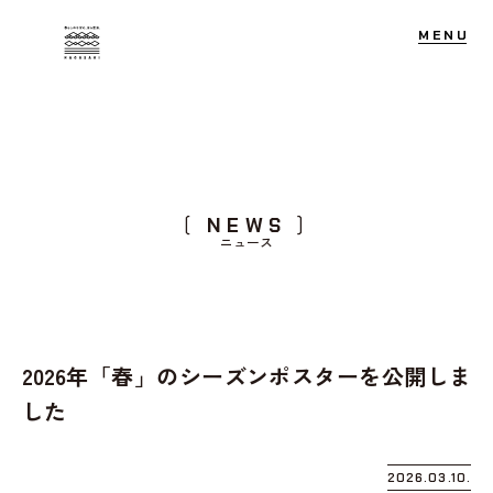
M
E
N
U
長崎市観光マスターブランドWEB
N
E
W
S
ニ
ュ
ー
ス
2026年「春」のシーズンポスターを公開しま
した
2026.03.10.